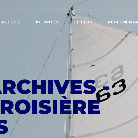
ACCUEIL
ACTIVITÉS
LE CLUB
RÉGLEMENTA
RCHIVES -
ROISIÈRE
S