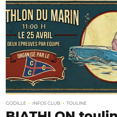
GODILLE
INFOS CLUB
TOULINE
BIATHLON touline