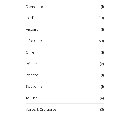
Demande
(1)
Godille
(10)
Histoire
(1)
Infos Club
(60)
Offre
(1)
Pêche
(6)
Régate
(1)
Souvenirs
(1)
Touline
(4)
Voiles & Croisières
(5)