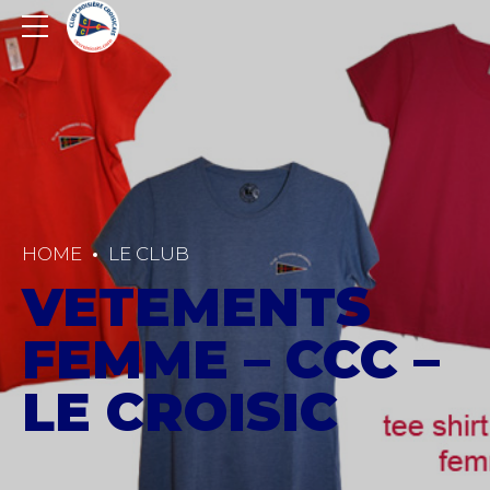
HOME
LE CLUB
VETEMENTS
FEMME – CCC –
LE CROISIC