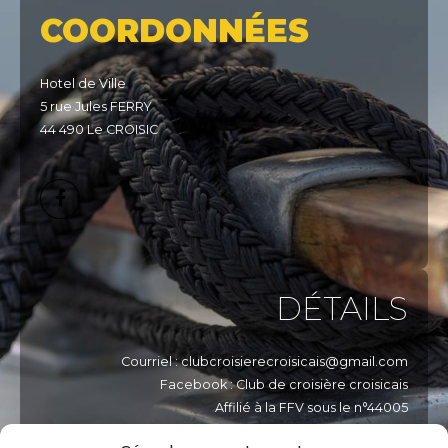
COORDONNÉES
Hotel de Ville
5 rue Jules FERRY
44 490 Le CROISIC
DÉTAILS
Courriel : clubcroisierecroisicais@gmail.com
Facebook : Club de croisière croisicais
Affilié à la FFV sous le n°44005
Affilié à la FNPP sous le n°449