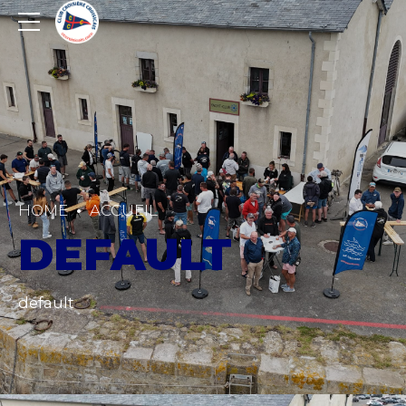
HOME
ACCUEIL
DEFAULT
default