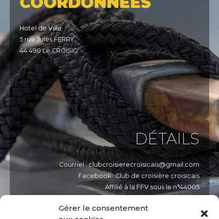
COORDONNÉES
Hotel de Ville
5 rue Jules FERRY
44 490 Le CROISIC
DÉTAILS
Courriel : clubcroisierecroisicais@gmail.com
Facebook : Club de croisière croisicais
Affilié à la FFV sous le n°44005
Affilié à la FNPP sous le n°449
Gérer le consentement
Permanence tous les samedis de 11h30 à 13h30 à