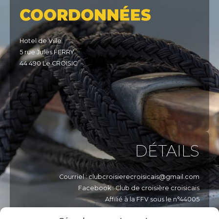
COORDONNÉES
Hotel de Ville
5 rue Jules FERRY
44 490 Le CROISIC
DÉTAILS
Courriel : clubcroisierecroisicais@gmail.com
Facebook : Club de croisière croisicais
Affilié à la FFV sous le n°44005
Affilié à la FNPP sous le n°449