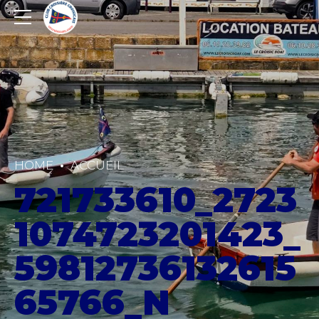
HOME
ACCUEIL
721733610_2723
1074723201423_
59812736132615
65766_N