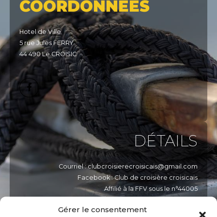
COORDONNÉES
Hotel de Ville
5 rue Jules FERRY
44 490 Le CROISIC
DÉTAILS
Courriel : clubcroisierecroisicais@gmail.com
Facebook : Club de croisière croisicais
Affilié à la FFV sous le n°44005
Affilié à la FNPP sous le n°449
Gérer le consentement
Permanence tous les samedis de 11h30 à 13h30 à