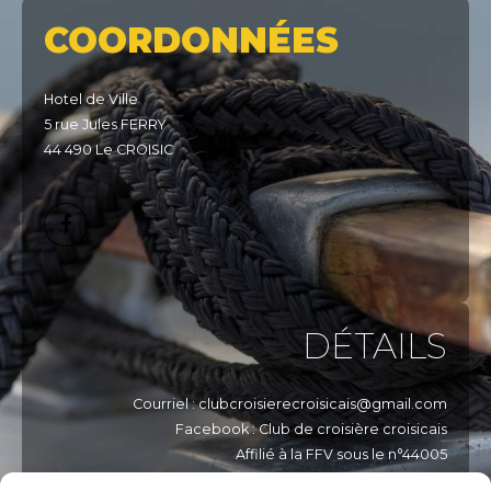
COORDONNÉES
Hotel de Ville
5 rue Jules FERRY
44 490 Le CROISIC
DÉTAILS
Courriel : clubcroisierecroisicais@gmail.com
Facebook : Club de croisière croisicais
Affilié à la FFV sous le n°44005
Affilié à la FNPP sous le n°449