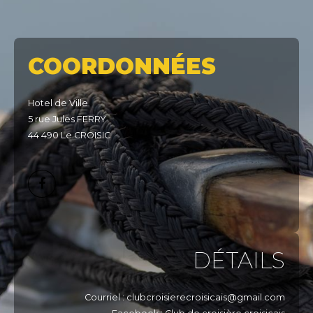
COORDONNÉES
Hotel de Ville
5 rue Jules FERRY
44 490 Le CROISIC
DÉTAILS
Courriel : clubcroisierecroisicais@gmail.com