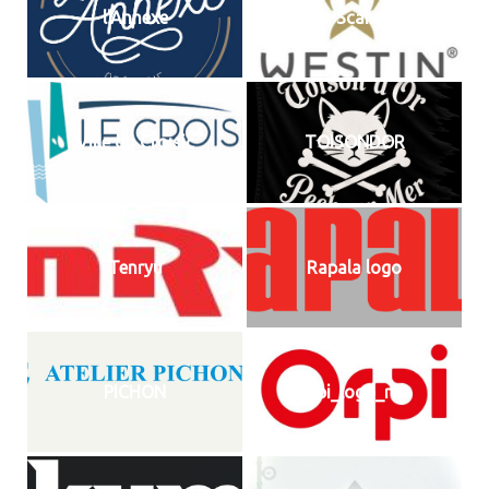
l'Annexe
Westin Scandinavia
Ville du Croisic
TOISONDOR
Tenryu
Rapala logo
PICHON
orpi_logo_rvb