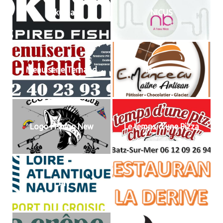
Okuma
NICUS
Menuiserie Ternand
manceau
Logo Fishing New
Le temps d'une Pizza
LAN
La dérive