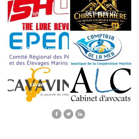
Fish US
DETHIERE V2
COREPEM_Logo
COMPTOIR
cavavin
ALC logo