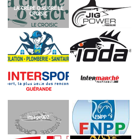
LA CRÊPE O SUCRE LE
Jig Power
CROISIC
ips
Ioda
intersport
inetrmarche
image002
FNPP