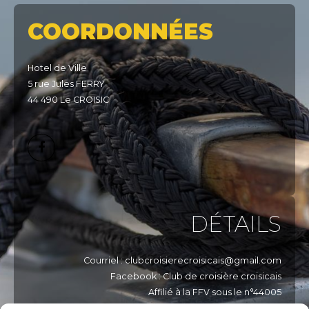
COORDONNÉES
Hotel de Ville
5 rue Jules FERRY
44 490 Le CROISIC
DÉTAILS
Courriel : clubcroisierecroisicais@gmail.com
Facebook : Club de croisière croisicais
Affilié à la FFV sous le n°44005
Affilié à la FNPP sous le n°449